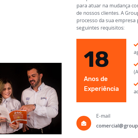
para atuar na mudança co
de nossos clientes. A Grou
processo da sua empresa p
seguintes requisitos:
18
a
(
Anos de
Experiência
a
E-mail
comercial@group